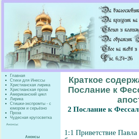
Главная
Краткое содержа
Стихи для Инессы
Христианская лирика
Послание к Фес
Христианская проза
Американский цикл
апос
Лирика
Стишки-экспромты - с
2 Послание к Фесса
юмором и серьёзно
Проза
Чудесная кругосветка
Анонсы:
1:1 Приветствие Павла
Анонсы