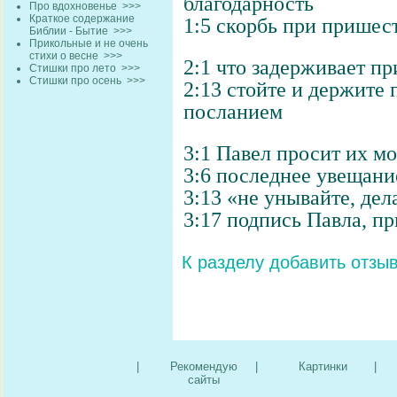
благодарность
Про вдохновенье
>>>
Краткое содержание
1:5 скорбь при прише
Библии - Бытие
>>>
Прикольные и не очень
стихи о весне
>>>
2:1 что задерживает п
Стишки про лето
>>>
Стишки про осень
>>>
2:13 стойте и держите
посланием
3:1 Павел просит их мо
3:6 последнее увещани
3:13 «не унывайте, дел
3:17 подпись Павла, пр
К разделу
добавить отзы
|
Рекомендую
|
Картинки
|
сайты