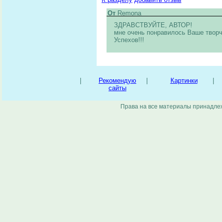
От
Remona
ЗДРАВСТВУЙТЕ, АВТОР!
мне очень понравилось Ваше творч
Успехов!!!
|
Рекомендую
|
Картинки
|
сайты
Права на все материалы принадлеж