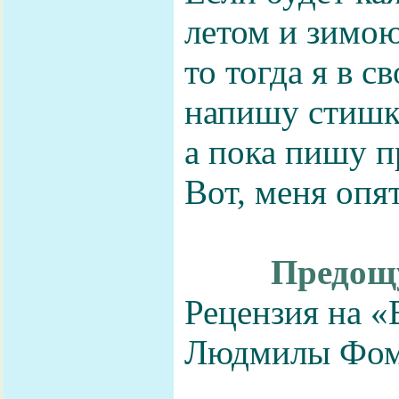
летом и зимою
то тогда я в с
напишу стишк
а пока пишу пр
Вот, меня опя
Предощ
Рецензия на 
Людмилы Фом