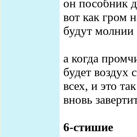
он пособник д
вот как гром н
будут молнии 
а когда промч
будет воздух 
всех, и это та
вновь заверти
6-стишие