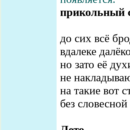
прикольный 
до сих всё бро
вдалеке далёко
но зато её дух
не накладываю
на такие вот с
без словесной
Лето