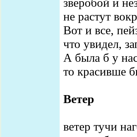
зверобой и не
не растут вокр
Вот и все, пе
что увидел, за
А была б у нас
то красивше б
Ветер
ветер тучи наг