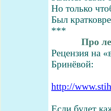
Но только чт
Был кратковре
***
Про ле
Рецензия на «
Бринёвой:
http://www.sti
Если будет ка