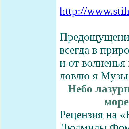
http://www.sti
Предощущение
всегда в приро
и от волненья 
ловлю я Музы
Небо лазурн
море 
Рецензия на «
Людмилы Фом