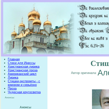
Главная
Стиш
Стихи для Инессы
Христианская лирика
Христианская проза
Ал
Автор оригинала:
Американский цикл
Лирика
Стишки-экспромты - с
юмором и серьёзно
Проза
Чудесная кругосветка
Анонсы:
Анонсы