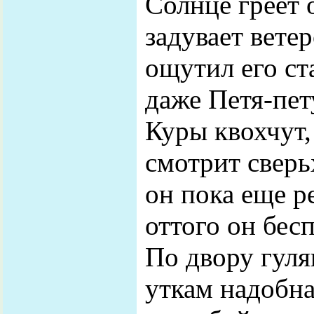
Солнце греет 
задувает ветер
ощутил его ст
даже Петя-пе
Куры квохчут,
смотрит сверь
он пока еще р
оттого он бес
По двору гуля
уткам надобна